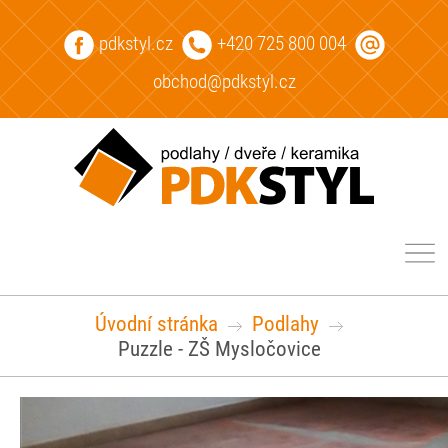
pdkstyl.cz
+420 725 800 004
obchod@pdkstyl.cz
Úvodní stránka
Podlahy
Puzzle - ZŠ Mysločovice