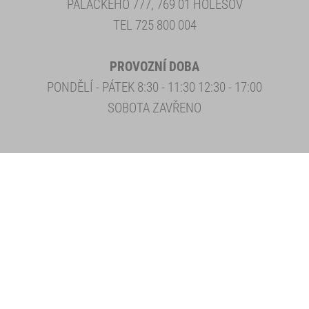
PALACKÉHO 777, 769 01 HOLEŠOV
TEL 725 800 004
PROVOZNÍ DOBA
PONDĚLÍ - PÁTEK 8:30 - 11:30 12:30 - 17:00
SOBOTA ZAVŘENO