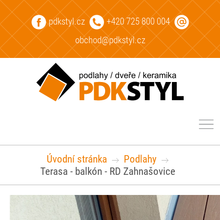
pdkstyl.cz
+420 725 800 004
obchod@pdkstyl.cz
Úvodní stránka
Podlahy
Terasa - balkón - RD Zahnašovice